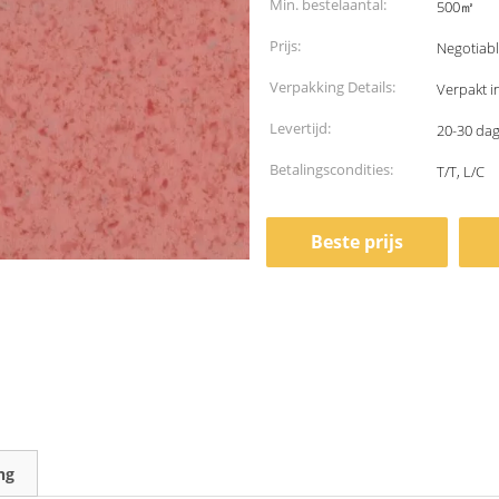
Min. bestelaantal:
500㎡
Prijs:
Negotiab
Verpakking Details:
Verpakt i
Levertijd:
20-30 dag
Betalingscondities:
T/T, L/C
Beste prijs
ng