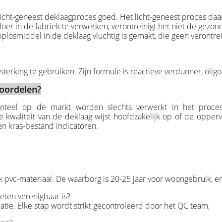
cht-geneest deklaagproces goed. Het licht-geneest proces daar
er in de fabriek te verwerken, verontreinigt het niet de gezond
plosmiddel in de deklaag vluchtig is gemakt, die geen verontrein
erking te gebruiken. Zijn formule is reactieve verdunner, oligo
eoordelen?
teel op de markt worden slechts verwerkt in het proces v
kwaliteit van de deklaag wijst hoofdzakelijk op of de opperv
en kras-bestand indicatoren.
k pvc-materiaal. De waarborg is 20-25 jaar voor woongebruik, e
eten verenigbaar is?
atie. Elke stap wordt strikt gecontroleerd door het QC team,