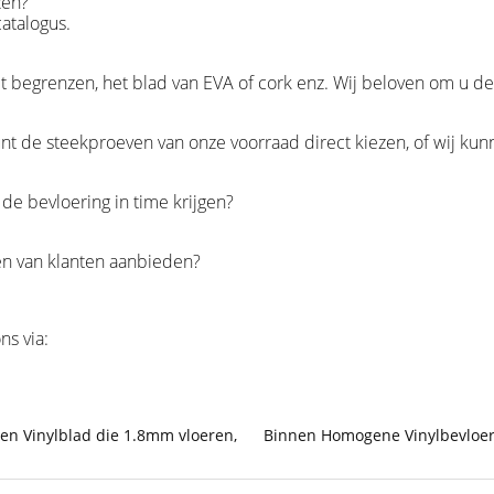
zen?
atalogus.
het begrenzen, het blad van EVA of cork enz. Wij beloven om u d
kunt de steekproeven van onze voorraad direct kiezen, of wij ku
de bevloering in time krijgen?
en van klanten aanbieden?
ns via:
n Vinylblad die 1.8mm vloeren
,
Binnen Homogene Vinylbevloer