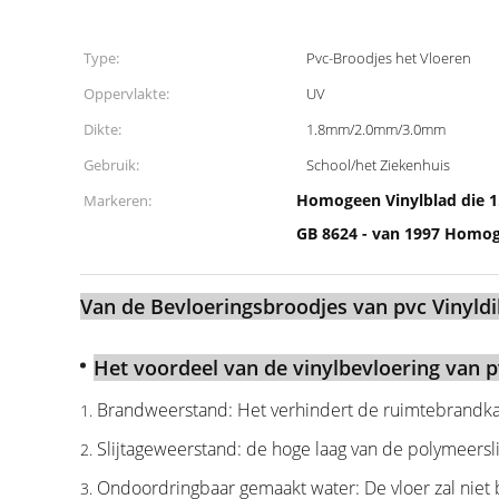
Type:
Pvc-Broodjes het Vloeren
Oppervlakte:
UV
Dikte:
1.8mm/2.0mm/3.0mm
Gebruik:
School/het Ziekenhuis
Homogeen Vinylblad die 
Markeren:
GB 8624 - van 1997 Homog
Van de Bevloeringsbroodjes van pvc Vinyldi
Het voordeel van de vinylbevloering van pv
Brandweerstand: Het verhindert de ruimtebrandka
1.
Slijtageweerstand: de hoge laag van de polymeers
2.
Ondoordringbaar gemaakt water: De vloer zal niet
3.