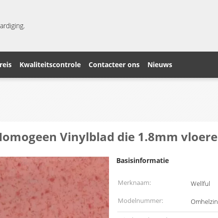
ardiging.
reis
Kwaliteitscontrole
Contacteer ons
Nieuws
Homogeen Vinylblad die 1.8mm vloer
Basisinformatie
Merknaam:
Wellful
Modelnummer:
Omhelzin