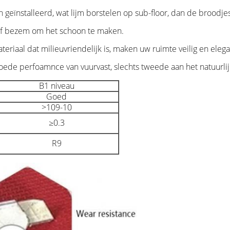
n geïnstalleerd, wat lijm borstelen op sub-floor, dan de broodj
f bezem om het schoon te maken.
eriaal dat milieuvriendelijk is, maken uw ruimte veilig en elega
 goede perfoamnce van vuurvast, slechts tweede aan het natuurl
B1 niveau
Goed
>109-10
≥0.3
R9