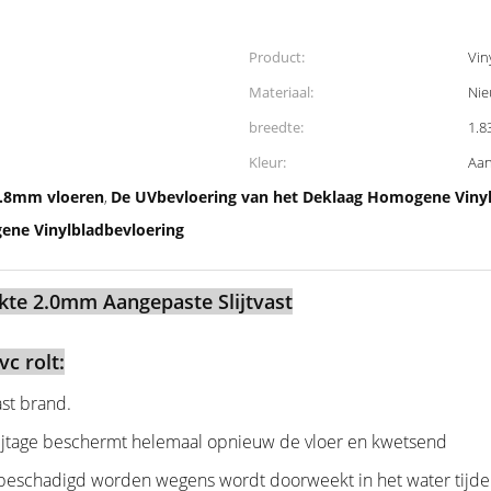
Product:
Vin
Materiaal:
Nie
breedte:
1.8
Kleur:
Aan
1.8mm vloeren
De UVbevloering van het Deklaag Homogene Viny
,
ene Vinylbladbevloering
kte 2.0mm Aangepaste Slijtvast
c rolt:
st brand.
lijtage beschermt helemaal opnieuw de vloer en kwetsend
 beschadigd worden wegens wordt doorweekt in het water tijde