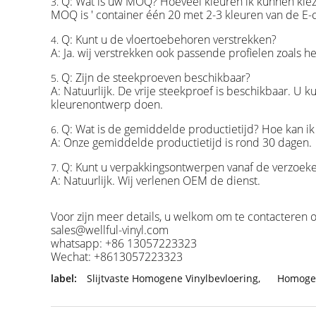
Q: Wat is uw MOQ? Hoeveel kleuren ik kunnen kie
3.
MOQ is ' container één 20 met 2-3 kleuren van de E-c
Q: Kunt u de vloertoebehoren verstrekken?
4.
A: Ja. wij verstrekken ook passende profielen zoals 
Q: Zijn de steekproeven beschikbaar?
5.
A: Natuurlijk. De vrije steekproef is beschikbaar. U 
kleurenontwerp doen.
Q: Wat is de gemiddelde productietijd? Hoe kan ik 
6.
A: Onze gemiddelde productietijd is rond 30 dagen.
Q: Kunt u verpakkingsontwerpen vanaf de verzoek
7.
A: Natuurlijk. Wij verlenen OEM de dienst.
Voor zijn meer details, u welkom om te contacteren o
sales@wellful-vinyl.com
whatsapp: +86 13057223323
Wechat: +8613057223323
label:
Slijtvaste Homogene Vinylbevloering
,
Homogee