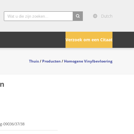
Dutch
search
Verzoek om een Citaat
Thuis
/
Producten
/
Homogene Vinylbevloering
en
g-09036/37/38