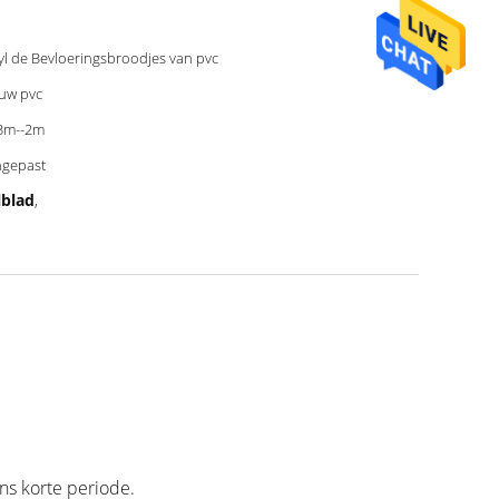
yl de Bevloeringsbroodjes van pvc
uw pvc
3m--2m
gepast
lblad
,
ns korte periode.