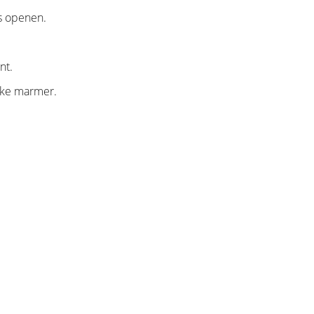
es openen.
nt.
ijke marmer.