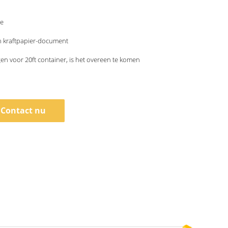
le
n kraftpapier-document
en voor 20ft container, is het overeen te komen
Contact nu